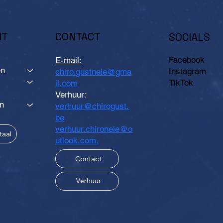
HT
CONTACT
SOCIALS
Facebook
E-mail:
en
Instagram
chiro.gustnele@gma
TikTok
il.com
Verhuur:
n
verhuur@chirogust.
be
verhuur.chironele@o
taal
utlook.com
.
Contact
Verhuur