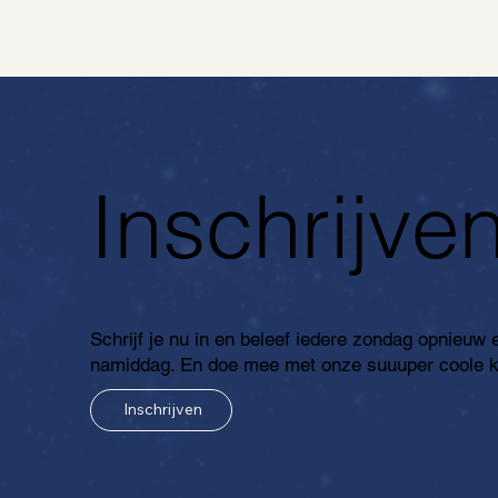
Inschrijve
Schrijf je nu in en beleef iedere zondag opnieuw
namiddag. En doe mee met onze suuuper coole 
Inschrijven