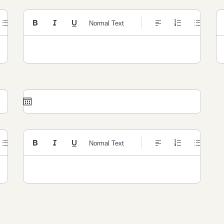
Inhoud
I
Normal Text
Zondag 5 datum
Inhoud
Normal Text