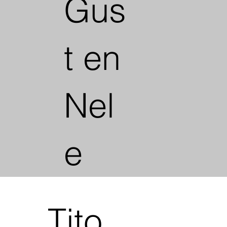
Gus
t en
Nel
e
Tito