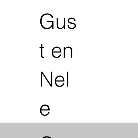
Gus
t en
Nel
e