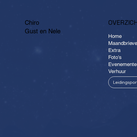
OVERZIC
Chiro
Gust en Nele
Home
Maandbriev
Extra
Foto's
Evenemente
Verhuur
Leidingspor