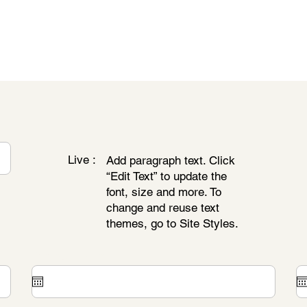
Live :
Add paragraph text. Click
“Edit Text” to update the
font, size and more. To
change and reuse text
themes, go to Site Styles.
Zondag 2 datum
Zo