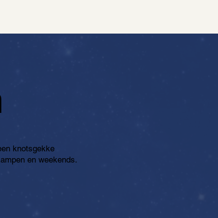
n
 een knotsgekke
kampen en weekends.