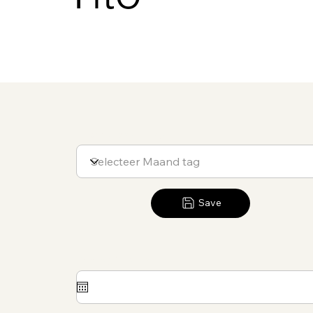
Filter op Maand tag
Save
Zondag 1 datum